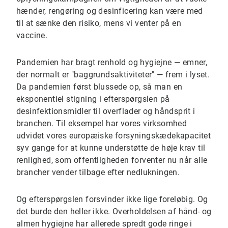
hænder, rengøring og desinficering kan være med
til at sænke den risiko, mens vi venter på en
vaccine.
Pandemien har bragt renhold og hygiejne — emner,
der normalt er "baggrundsaktiviteter" — frem i lyset.
Da pandemien først blussede op, så man en
eksponentiel stigning i efterspørgslen på
desinfektionsmidler til overflader og håndsprit i
branchen. Til eksempel har vores virksomhed
udvidet vores europæiske forsyningskædekapacitet
syv gange for at kunne understøtte de høje krav til
renlighed, som offentligheden forventer nu når alle
brancher vender tilbage efter nedlukningen.
Og efterspørgslen forsvinder ikke lige foreløbig. Og
det burde den heller ikke. Overholdelsen af hånd- og
almen hygiejne har allerede spredt gode ringe i