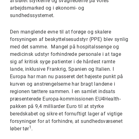
afsløret styrkerne og svaghederne på vores
arbejdsmarked og i økonomi- og
sundhedssystemet.
Den manglende evne til at forøge og skalere
forsyningen af beskyttelsesudstyr (PPE) blev synlig
med det samme. Mangel på hospitalssenge og
medicinsk udstyr forhindrede personale i at tage
sig af kritisk syge patienter i de hårdest ramte
lande, inklusive Frankrig, Spanien og Italien. I
Europa har man nu passeret det højeste punkt på
kurven og anstrengelserne har bragt landene i
regionen tættere sammen. I en samlet indsats
præsenterede Europa-kommissionen EU4Health-
pakken på 9,4 milliarder Euro til at styrke
beredskabet og sikre et fornuftigt lager af vigtige
forsyninger for at forhindre, at sundhedsvæsenet
1
løber tør
.