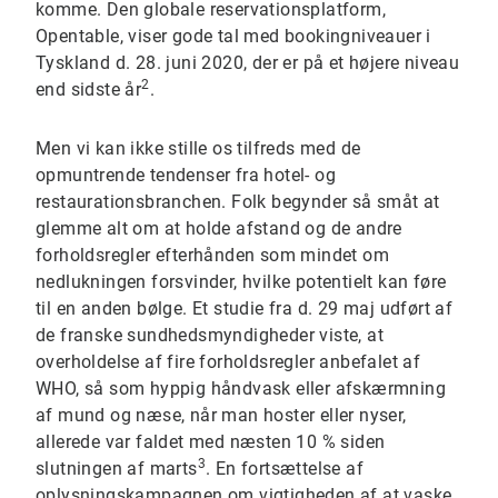
komme. Den globale reservationsplatform,
Opentable, viser gode tal med bookingniveauer i
Tyskland d. 28. juni 2020, der er på et højere niveau
2
end sidste år
.
Men vi kan ikke stille os tilfreds med de
opmuntrende tendenser fra hotel- og
restaurationsbranchen. Folk begynder så småt at
glemme alt om at holde afstand og de andre
forholdsregler efterhånden som mindet om
nedlukningen forsvinder, hvilke potentielt kan føre
til en anden bølge. Et studie fra d. 29 maj udført af
de franske sundhedsmyndigheder viste, at
overholdelse af fire forholdsregler anbefalet af
WHO, så som hyppig håndvask eller afskærmning
af mund og næse, når man hoster eller nyser,
allerede var faldet med næsten 10 % siden
3
slutningen af marts
. En fortsættelse af
oplysningskampagnen om vigtigheden af at vaske