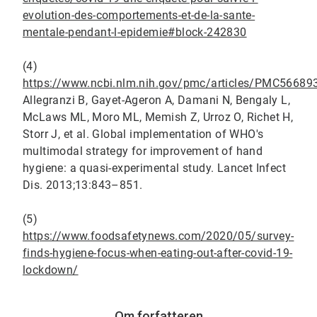
evolution-des-comportements-et-de-la-sante-
mentale-pendant-l-epidemie#block-242830
(4)
https://www.ncbi.nlm.nih.gov/pmc/articles/PMC5668
Allegranzi B, Gayet-Ageron A, Damani N, Bengaly L,
McLaws ML, Moro ML, Memish Z, Urroz O, Richet H,
Storr J, et al. Global implementation of WHO's
multimodal strategy for improvement of hand
hygiene: a quasi-experimental study. Lancet Infect
Dis. 2013;13:843–851.
(5)
https://www.foodsafetynews.com/2020/05/survey-
finds-hygiene-focus-when-eating-out-after-covid-19-
lockdown/
Om forfatteren