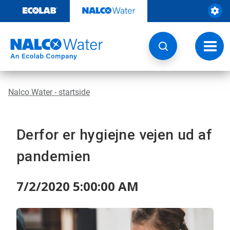
Videre
til
indhold
Skift
navig
Nalco Water - startside
Derfor er hygiejne vejen ud af
pandemien
7/2/2020 5:00:00 AM