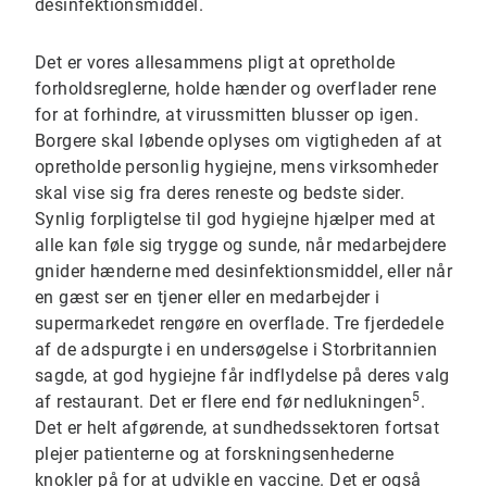
desinfektionsmiddel.
Det er vores allesammens pligt at opretholde
forholdsreglerne, holde hænder og overflader rene
for at forhindre, at virussmitten blusser op igen.
Borgere skal løbende oplyses om vigtigheden af at
opretholde personlig hygiejne, mens virksomheder
skal vise sig fra deres reneste og bedste sider.
Synlig forpligtelse til god hygiejne hjælper med at
alle kan føle sig trygge og sunde, når medarbejdere
gnider hænderne med desinfektionsmiddel, eller når
en gæst ser en tjener eller en medarbejder i
supermarkedet rengøre en overflade. Tre fjerdedele
af de adspurgte i en undersøgelse i Storbritannien
sagde, at god hygiejne får indflydelse på deres valg
5
af restaurant. Det er flere end før nedlukningen
.
Det er helt afgørende, at sundhedssektoren fortsat
plejer patienterne og at forskningsenhederne
knokler på for at udvikle en vaccine. Det er også