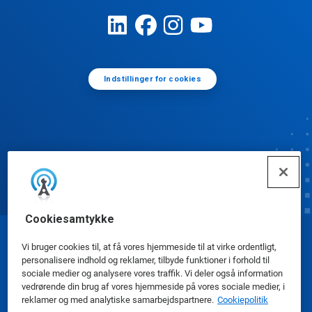
Indstillinger for cookies
Cookiesamtykke
© Ecolab Inc. 2025
Vi bruger cookies til, at få vores hjemmeside til at virke ordentligt,
personalisere indhold og reklamer, tilbyde funktioner i forhold til
sociale medier og analysere vores traffik. Vi deler også information
Sikkerhedsdatablade
|
Privatlivspolitik
|
Betingelser
vedrørende din brug af vores hjemmeside på vores sociale medier, i
reklamer og med analytiske samarbejdspartnere.
Cookiepolitik
for brug