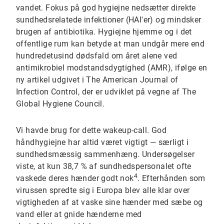
vandet. Fokus på god hygiejne nedsætter direkte
sundhedsrelatede infektioner (HAI'er) og mindsker
brugen af antibiotika. Hygiejne hjemme og i det
offentlige rum kan betyde at man undgår mere end
hundredetusind dødsfald om året alene ved
antimikrobiel modstandsdygtighed (AMR), ifølge en
ny artikel udgivet i The American Journal of
Infection Control, der er udviklet på vegne af The
Global Hygiene Council.
Vi havde brug for dette wakeup-call. God
håndhygiejne har altid været vigtigt — særligt i
sundhedsmæssig sammenhæng. Undersøgelser
viste, at kun 38,7 % af sundhedspersonalet ofte
4
vaskede deres hænder godt nok
. Efterhånden som
virussen spredte sig i Europa blev alle klar over
vigtigheden af at vaske sine hænder med sæbe og
vand eller at gnide hænderne med