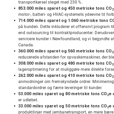
transportkørsel steget med 230 %.
853.000
miles sparet og 450 metriske tons CO
2
motor-, batteri- og HVAC-systemets ydeevne til for
714.000 miles sparet og 1.060 metriske tons C
på kunden. Dette inkluderer et offensivt program til
end outsourcing til kontraktproducenter. Derudover
servicere kunder i Newfoundland, og vi begyndte at 
Canada.
360.000 miles sparet og 560 metriske tons CO
2
reducerede afstanden for opvaskemaskiner, der blev
308.000 miles sparet og 480 metriske tons CO
2
lageroptimering for at muliggøre mere direkte forse
262.000 miles sparet og 410 metriske tons CO
2
anmodninger om fremskyndede ordrer. Minimering af 
standardordrer og færre leveringer til kunder.
53.000 miles sparet og 80 metriske tons CO
e 
2
er udløbet.
33.000 miles sparet og 50 metriske tons CO
e 
2
produktlinjer med jernbanetransport, en mere bære