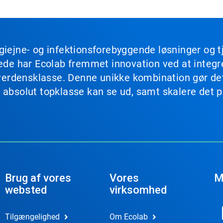
giejne- og infektionsforebyggende løsninger og 
drede har Ecolab fremmet innovation ved at integ
 i verdensklasse. Denne unikke kombination gør d
 absolut topklasse kan se ud, samt skalere det på
.
Brug af vores
Vores
M
websted
virksomhed
Tilgængelighed
Om Ecolab