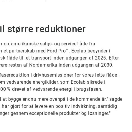
til større reduktioner
n nordamerikanske salgs- og serviceflåde fra
 et partnerskab med Ford Pro™
. Ecolab begynder i
isk flåde til let transport inden udgangen af 2025. Efter
ficere resten af Nordamerika inden udgangen af 2030.
sfasereduktion i drivhusemissioner for vores lette flåde i
om vedvarende energikilder, som Ecolab sikrede i
 100 % drevet af vedvarende energi i brugsfasen.
 til at bygge endnu mere ovenpå i de kommende år," sagde
har gjort for at levere en positiv indvirkning, samtidig
nger gennem exceptionelle produkter og løsninger."