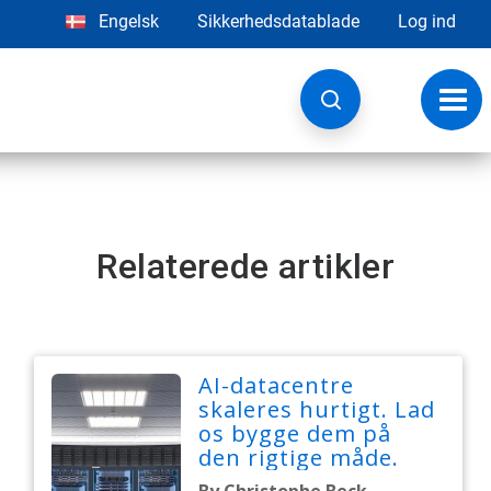
Engelsk
Sikkerhedsdatablade
Log ind
Skift
navig
Relaterede artikler
AI-datacentre
skaleres hurtigt. Lad
os bygge dem på
den rigtige måde.