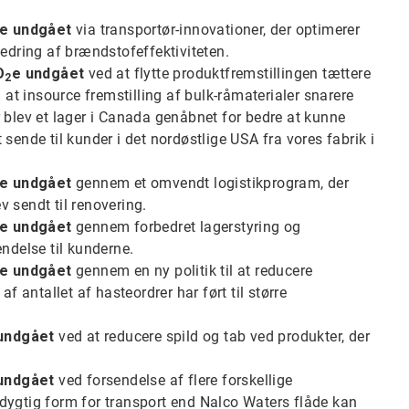
e undgået
via transportør-innovationer, der optimerer
bedring af brændstofeffektiviteten.
O
e undgået
ved at flytte produktfremstillingen tættere
2
 at insource fremstilling af bulk-råmaterialer snarere
 blev et lager i Canada genåbnet for bedre at kunne
sende til kunder i det nordøstlige USA fra vores fabrik i
e undgået
gennem et omvendt logistikprogram, der
 sendt til renovering.
e undgået
gennem forbedret lagerstyring og
ndelse til kunderne.
e undgået
gennem en ny politik til at reducere
antallet af hasteordrer har ført til større
undgået
ved at reducere spild og tab ved produkter, der
undgået
ved forsendelse af flere forskellige
dygtig form for transport end Nalco Waters flåde kan