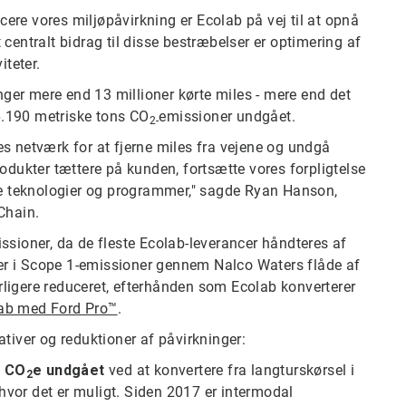
ucere vores miljøpåvirkning er Ecolab på vej til at opnå
centralt bidrag til disse bestræbelser er optimering af
iteter.
er mere end 13 millioner kørte miles - mere end det
16.190 metriske tons CO
emissioner undgået.
2-
s netværk for at fjerne miles fra vejene og undgå
odukter tættere på kunden, fortsætte vores forpligtelse
nye teknologier og programmer," sagde Ryan Hanson,
Chain.
ssioner, da de fleste Ecolab-leverancer håndteres af
lser i Scope 1-emissioner gennem Nalco Waters flåde af
erligere reduceret, efterhånden som Ecolab konverterer
ab med Ford Pro™
.
tiver og reduktioner af påvirkninger:
s CO
e undgået
ved at konvertere fra langturskørsel i
2
 hvor det er muligt. Siden 2017 er intermodal