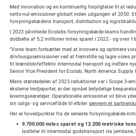
Med innovation og en kontinuerlig forpligtelse til at red
netto-nul-emissioner globalt inden udgangen af 2050. Et 
forsyningskæde​​​​​​​ns transport, distribution og logistikaktiv
I 2023 påvirkede Ecolabs forsyningskæde-teams handling
dobbelte af 5,2 millioner miles sparet i 2022 - og over 
"Vores team fortsætter med at innovere og optimere vore
drivhusgasemissioner ved at fremstille og lagre vores pr
til brændstofeffektiv intermodal transport og indføre 
Senior Vice President for Ecolab, North America Supply 
Mens størstedelen af 2023 reduktioner var i Scope 3-emi
eksterne tredjeparter, er der opnået betydelige bespare
leveringskøretøjer. Operationelle emissioner vil blive yd
sin salgs- og serviceflåde til elbiler
gennem et partnersk
Her er hovedpunkter fra de seneste forsyningskæde-initia
9.700.000
miles sparet og 12.200 metriske ton
lastbiler til intermodal godstransport via jernbane,