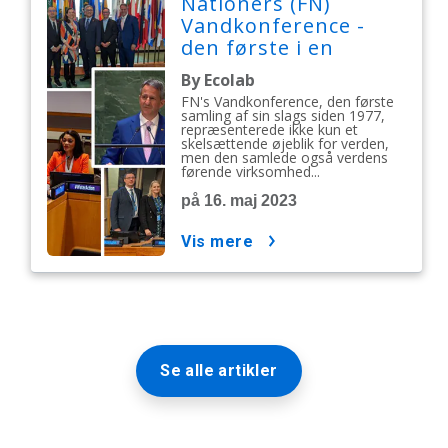
Nationers (FN)
Vandkonference -
den første i en
generation -
By Ecolab
understreger den
FN's Vandkonference, den første
afgørende rolle, som
samling af sin slags siden 1977,
repræsenterede ikke kun et
virksomheder spiller
skelsættende øjeblik for verden,
i vandrelaterede
men den samlede også verdens
førende virksomhed...
handlinger.
på 16. maj 2023
vis mere
Se alle artikler