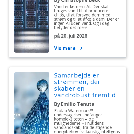
By Christophe Beck
Vand er kernen i AI. Der skal
bruges vand til at producere
chips, til at forsyne dem med
strøm og til at afkøle dem. Der er
ingen AI uden vand. Og i dag
betyder det mere...
på 20. juli 2026
vis mere
Samarbejde er
strømmen, der
skaber en
vandrobust fremtid
By Emilio Tenuta
Ecolab Watermark™-
undersøgelsen indfanger
kompleksiteten – og
mulighederne – i nutidens
vandlandskab, fra de stigende
energibehov fra kunstig intelligens