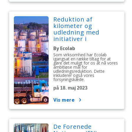
Reduktion af
kilometer og
udledning med
initiativer i
forsyningskæden
By Ecolab
Som virksomhed har Ecolab
igangsat en række tiltag for at
gøre det muligt for os at nå vores
ambitiøse mål for
udledningsreduktion. Dette
inkluderer også vores
forsyningskæde.
på 18. maj 2023
vis mere
De Forenede