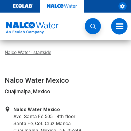
Videre
til
indhold
Skift
navig
Nalco Water - startside
Nalco Water Mexico
Cuajimalpa, Mexico
Nalco Water Mexico
Ave. Santa Fé 505 - 4th floor
Santa Fé, Col. Cruz Manca
Cuajimalpa, México, D.F. 05349