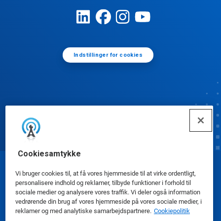
Indstillinger for cookies
Cookiesamtykke
© Ecolab Inc. 2025
Vi bruger cookies til, at få vores hjemmeside til at virke ordentligt,
personalisere indhold og reklamer, tilbyde funktioner i forhold til
sociale medier og analysere vores traffik. Vi deler også information
Sikkerhedsdatablade
|
Privatlivspolitik
|
Betingelser
vedrørende din brug af vores hjemmeside på vores sociale medier, i
reklamer og med analytiske samarbejdspartnere.
Cookiepolitik
for brug