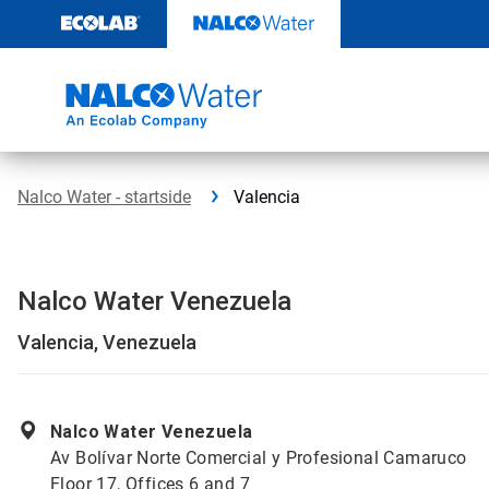
Videre
til
indhold
Nalco Water - startside
Valencia
Nalco Water Venezuela
Valencia, Venezuela
Nalco Water Venezuela
Av Bolívar Norte Comercial y Profesional Camaruco
Floor 17, Offices 6 and 7