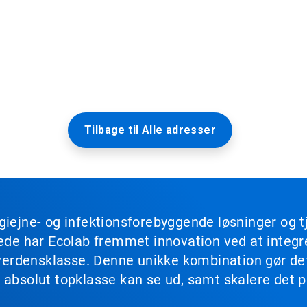
Tilbage til Alle adresser
giejne- og infektionsforebyggende løsninger og 
drede har Ecolab fremmet innovation ved at integ
 i verdensklasse. Denne unikke kombination gør d
 absolut topklasse kan se ud, samt skalere det på
.