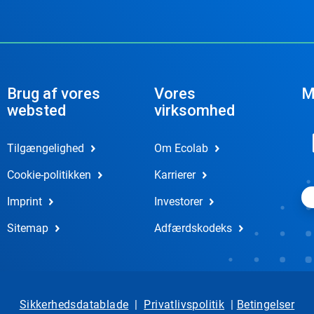
Brug af vores
Vores
M
websted
virksomhed
Tilgængelighed
Om Ecolab
Cookie-politikken
Karrierer
Imprint
Investorer
Sitemap
Adfærdskodeks
Sikkerhedsdatablade
|
Privatlivspolitik
|
Betingelser