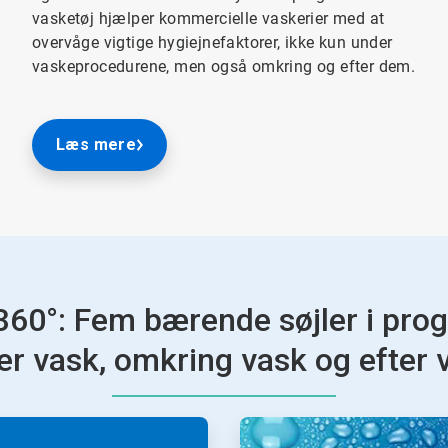
vasketøj hjælper kommercielle vaskerier med at
overvåge vigtige hygiejnefaktorer, ikke kun under
vaskeprocedurene, men også omkring og efter dem.
Læs mere
60°: Fem bærende søjler i pr
r vask, omkring vask og efter 
ArticleTile
2