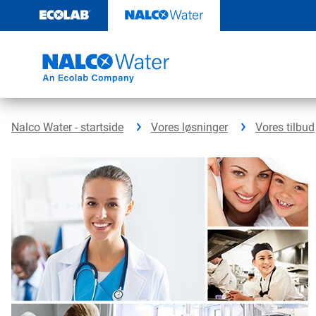
Videre
til
indhold
Nalco Water - startside
Vores løsninger
Vores tilbud