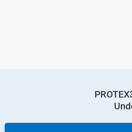
PROTEX3
Unde
ArticleTile
1