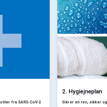
af
2
2. Hygiejneplan
kstiler fra SARS-CoV-2
Sikrer en ren, sikker og