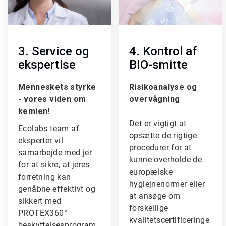
c
c
l
l
e
e
T
T
i
i
3. Service og
4. Kontrol af
l
l
ekspertise
BIO-smitte
e
e
1
2
a
a
Menneskets styrke
Risikoanalyse og
f
f
- vores viden om
overvågning
3
3
kemien!
Det er vigtigt at
Ecolabs team af
opsætte de rigtige
eksperter vil
procedurer for at
samarbejde med jer
kunne overholde de
for at sikre, at jeres
europæiske
forretning kan
hygiejnenormer eller
genåbne effektivt og
at ansøge om
sikkert med
forskellige
PROTEX360°
kvalitetscertificeringe
beskyttelsesprogram