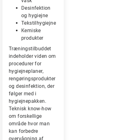
vask
Desinfektion
og hygiejne
Tekstilhygiejne
Kemiske
produkter
Træningstilbuddet
indeholder viden om
procedurer for
hygiejneplaner,
rengøringsprodukter
og desinfektion, der
følger med i
hygiejnepakken.
Teknisk know-how
om forskellige
område hvor man
kan forbedre
overvågning af