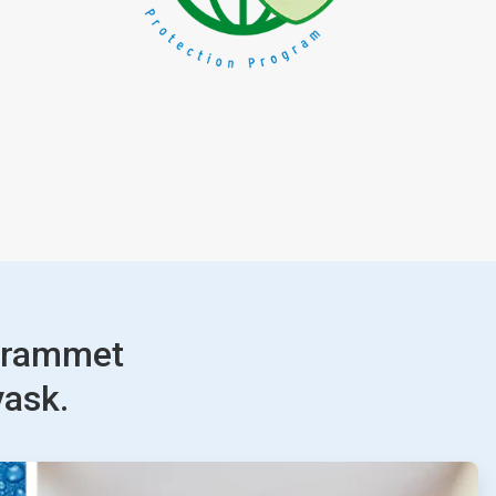
ogrammet
vask.