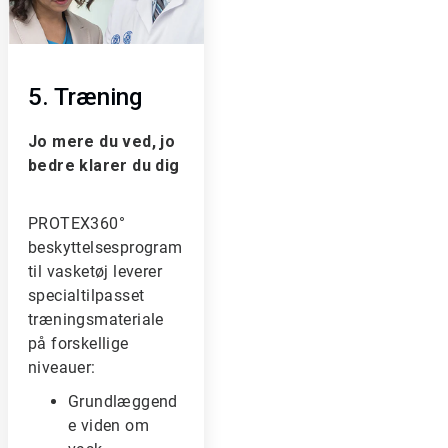
c
l
e
T
5. Træning
i
l
e
Jo mere du ved, jo
3
bedre klarer du dig
a
f
3
PROTEX360°
beskyttelsesprogram
til vasketøj leverer
specialtilpasset
træningsmateriale
på forskellige
niveauer:
Grundlæggend
e viden om