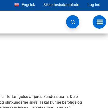
Engelsk
Sikkerhedsdatablade
Log ind
Skift
navig
er en forlængelse af jeres kunders team. De er
og slutkunderne sikre. I skal kunne berolige og