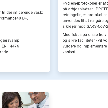
Hygiejneprotokoller er a
på arbjdspladsen. PROTEX
til desinficerende vask:
retningslinjer, protokolle
formance40 D+
,
anvendes til at rengøre o
sikre jer mod SARS-CoV-2
Med fokus på disse tre v
og gærsvamp
og
sikre faciliteter
- vil v
 i EN 14476
vurdere og implementere de
tande
vaskeri.
A
r
t
i