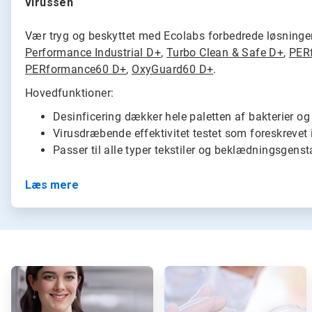
virussen
Vær tryg og beskyttet med Ecolabs forbedrede løsninger 
Performance Industrial D+
,
Turbo Clean & Safe D+
,
PER
PERformance60 D+
,
OxyGuard60 D+
.
Hovedfunktioner:
Desinficering dækker hele paletten af bakterier 
Virusdræbende effektivitet testet som foreskrevet
Passer til alle typer tekstiler og beklædningsgens
Læs mere
A
A
r
r
t
t
i
i