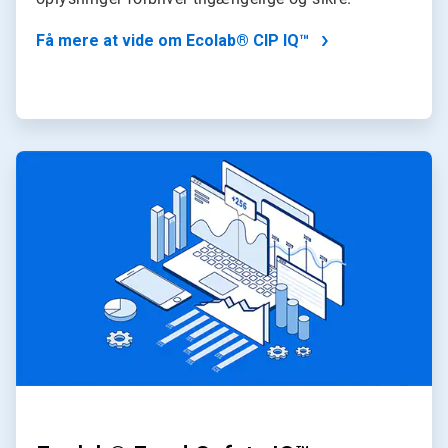
Få mere at vide om Ecolab® CIP IQ™
ArticleTile
2
af
2