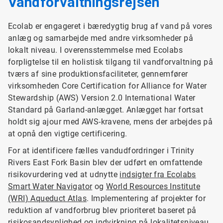
Vandforvaltningsrejsen
Ecolab er engageret i bæredygtig brug af vand på vores
anlæg og samarbejde med andre virksomheder på
lokalt niveau. I overensstemmelse med Ecolabs
forpligtelse til en holistisk tilgang til vandforvaltning på
tværs af sine produktionsfaciliteter, gennemfører
virksomheden Core Certification for Alliance for Water
Stewardship (AWS) Version 2.0 International Water
Standard på Garland-anlægget. Anlægget har fortsat
holdt sig ajour med AWS-kravene, mens der arbejdes på
at opnå den vigtige certificering.
For at identificere fælles vandudfordringer i Trinity
Rivers East Fork Basin blev der udført en omfattende
risikovurdering ved at udnytte
indsigter fra Ecolabs
Smart Water Navigator
og
World Resources Institute
(WRI) Aqueduct Atlas
. Implementering af projekter for
reduktion af vandforbrug blev prioriteret baseret på
risikosandsynlighed og indvirkning på lokalitetsniveau