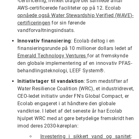
-certificering, hvilket bragte det samlede antal
AWS-certificerede faciliteter op på 12. Ecolab
opnåede også Water Stewardship Verified (WAVE)-
certificeringen
for sin førende
vandforvaltningsindsats.
Innovativ finansiering
: Ecolab deltog i en
finansieringsrunde på 10 millioner dollars ledet af
Emerald Technology Ventures
for at fremskynde
den globale implementering af en innovativ PFAS-
behandlingsteknologi, LEEF System®.
Initiativtager til vandaktion
: Som medstifter af
Water Resilience Coalition (WRC), et industridrevet,
CEO-ledet initiativ under FN's Global Compact, er
Ecolab engageret i at håndtere den globale
vandkrise. I løbet af det seneste år har Ecolab
hjulpet WRC med at gøre betydelige fremskridt hen
imod deres 2030-køreplan:
Investering i sikkert vand og sanitet
: