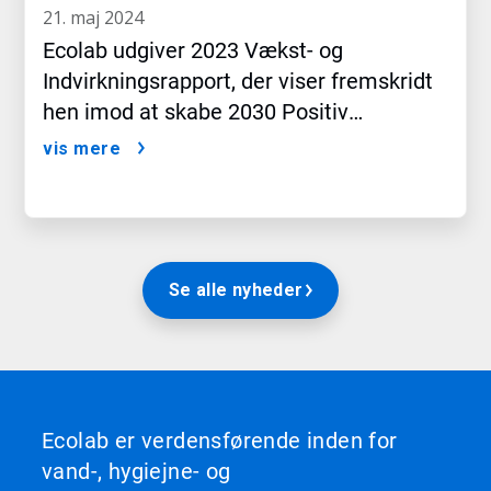
21. maj 2024
Ecolab udgiver 2023 Vækst- og
Indvirkningsrapport, der viser fremskridt
hen imod at skabe 2030 Positiv
Indvirkning
vis mere
Se alle nyheder
Ecolab er verdensførende inden for
vand-, hygiejne- og