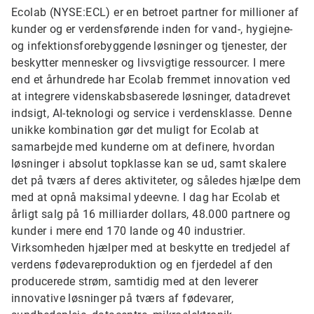
Ecolab (NYSE:ECL) er en betroet partner for millioner af
kunder og er verdensførende inden for vand-, hygiejne-
og infektionsforebyggende løsninger og tjenester, der
beskytter mennesker og livsvigtige ressourcer. I mere
end et århundrede har Ecolab fremmet innovation ved
at integrere videnskabsbaserede løsninger, datadrevet
indsigt, AI-teknologi og service i verdensklasse. Denne
unikke kombination gør det muligt for Ecolab at
samarbejde med kunderne om at definere, hvordan
løsninger i absolut topklasse kan se ud, samt skalere
det på tværs af deres aktiviteter, og således hjælpe dem
med at opnå maksimal ydeevne. I dag har Ecolab et
årligt salg på 16 milliarder dollars, 48.000 partnere og
kunder i mere end 170 lande og 40 industrier.
Virksomheden hjælper med at beskytte en tredjedel af
verdens fødevareproduktion og en fjerdedel af den
producerede strøm, samtidig med at den leverer
innovative løsninger på tværs af fødevarer,