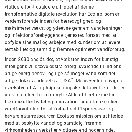
vigtigere i AI-tidsalderen. I løbet af denne
transformative digitale revolution har Ecolab, som er
verdensførende inden for bæredygtighed, og
maksimerer vækst og ydeevne gennem vandløsninger
og infektionsforebyggende tjenester, fortsat med at
opfylde sine mål og arbejde med kunder om at levere
rentabilitet og samtidig fremme optimeret vandforbrug.
Inden 2030 anslås det, at væksten inden for kunstig
intelligens vil kræve ekstra energi svarende til Indiens
1
årlige energibehov
og lige så meget vand som det
2
årlige drikkevandsbehov i USA
. Mens verden navigerer
i væksten af AI og højteknologiske datacentre, er der en
unik mulighed for at udnytte AI til at hjælpe med at
fremme effektivitet og innovation inden for cirkulær
vandforvaltning for at forbedre driftsprocesser og
bevare naturressourcer. Ecolabs mission om at hjælpe
med at beskytte vandet og samtidig fremme
virksomhedens vækst er vigtigere end nogensinde.