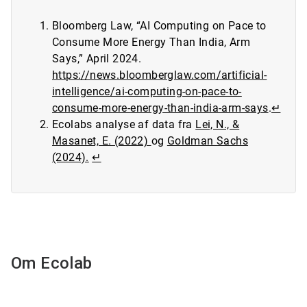
Bloomberg Law, “AI Computing on Pace to
Consume More Energy Than India, Arm
Says,” April 2024.
https://news.bloomberglaw.com/artificial-
intelligence/ai-computing-on-pace-to-
consume-more-energy-than-india-arm-says
.
↵
Ecolabs analyse af data fra
Lei, N., &
Masanet, E. (2022)
og
Goldman Sachs
(2024).
↵
Om Ecolab