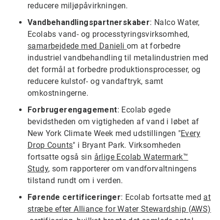
reducere miljøpåvirkningen.
Vandbehandlingspartnerskaber
: Nalco Water,
Ecolabs vand- og processtyringsvirksomhed,
samarbejdede med Danieli
om at forbedre
industriel vandbehandling til metalindustrien med
det formål at forbedre produktionsprocesser, og
reducere kulstof- og vandaftryk, samt
omkostningerne.
Forbrugerengagement
: Ecolab øgede
bevidstheden om vigtigheden af vand i løbet af
New York Climate Week med udstillingen "
Every
Drop Counts
" i Bryant Park. Virksomheden
fortsatte også sin
årlige Ecolab Watermark™
Study
, som rapporterer om vandforvaltningens
tilstand rundt om i verden.
Førende certificeringer
: Ecolab fortsatte med
at
stræbe efter Alliance for Water Stewardship (AWS)