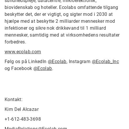
sundhedspleje, datacentre, mikroelektronik,
biovidenskab og hoteller. Ecolabs omfattende tilgang
beskytter det, der er vigtigt, og sigter mod i 2030 at
hjælpe med at beskytte 2 milliarder mennesker mod
infektioner og sikre nok drikkevand til 1 milliard
mennesker, samtidig med at virksomhedens resultater
forbedres.
www.ecolab.com
Følg os på LinkedIn
@Ecolab
, Instagram
@Ecolab_Inc
og Facebook
@Ecolab
.
Kontakt:
Kim Del Alcazar
+1-612-483-3698
MediaRelations@Ecolab.com