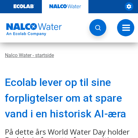
Videre
til
indhold
Skift
navig
Nalco Water - startside
Ecolab lever op til sine
forpligtelser om at spare
vand i en historisk AI-æra
På dette års World Water Day holder