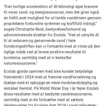
"Den hurtige acceleration af AI-teknologi øger kravene
til vores vand- og energiressourcer, men det giver også
en hidtil uset mulighed for at tackle vandkrisen gennem
proprietære forbundne systemer og kraftfuld indsigt,"
sagde Christophe Beck, bestyrelsesformand og
administrerende direktør for Ecolab. "Ved at udnytte AI
til at reducere og genanvende vand i hele
forretningsdriften kan vi fortsætte med at vinde på den
rigtige måde ved at levere positive resultater til
kunderne, samtidig med at vi beskytter
naturressourcerne."
Ecolab gjorde sammen med sine kunder betydelige
fremskridt i 2024 med at fremme vandforvaltning og
hjælpe med at opbygge en mere modstandsdygtig og
rentabel fremtid. På World Water Day i år fejrer Ecolab
disse resultater med at beskytte vandressourcerne,
samtidig med at de fortsætter med at vækste.
Højdepunkter fra Ecolabs året 2024 i vand inkluderer: