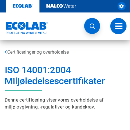
Videre
til
indhold
Skift
navig
Certificeringer og overholdelse
ISO 14001:2004
Miljøledelsescertifikater
Denne certificering viser vores overholdelse af
miljølovgivning, -regulativer og kundekrav.