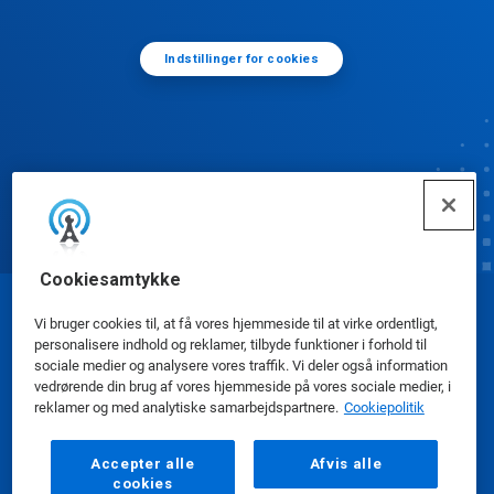
Indstillinger for cookies
Cookiesamtykke
© Ecolab Inc. 2025
Vi bruger cookies til, at få vores hjemmeside til at virke ordentligt,
personalisere indhold og reklamer, tilbyde funktioner i forhold til
sociale medier og analysere vores traffik. Vi deler også information
Sikkerhedsdatablade
|
Privatlivspolitik
|
Betingelser
vedrørende din brug af vores hjemmeside på vores sociale medier, i
reklamer og med analytiske samarbejdspartnere.
Cookiepolitik
for brug
Accepter alle
Afvis alle
cookies