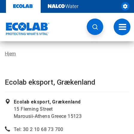
Videre
til
indhold
Skift
navig
Hjem
Ecolab eksport, Grækenland
Ecolab eksport, Grækenland
15 Fleming Street
Marousii-Athens Greece 15123
Tel: 30 2 10 68 73 700