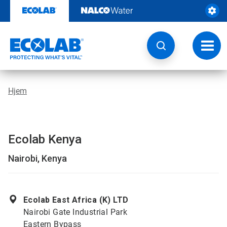
Videre
til
indhold
Skift
navig
Hjem
Ecolab Kenya
Nairobi, Kenya
Ecolab East Africa (K) LTD
Nairobi Gate Industrial Park
Eastern Bypass