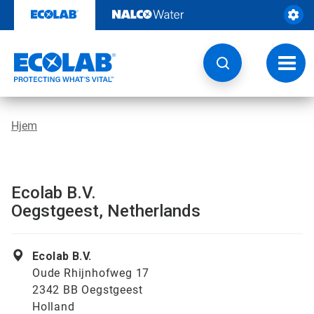
Videre
til
indhold
Skift
navig
Hjem
Ecolab B.V.
Oegstgeest, Netherlands
Ecolab B.V.
Oude Rhijnhofweg 17
2342 BB Oegstgeest
Holland