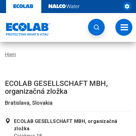
Videre
til
indhold
Skift
navig
Hjem
ECOLAB GESELLSCHAFT MBH,
organizačná zložka
Bratislava, Slovakia
ECOLAB GESELLSCHAFT MBH, organizačná
zložka
Cajakova 18