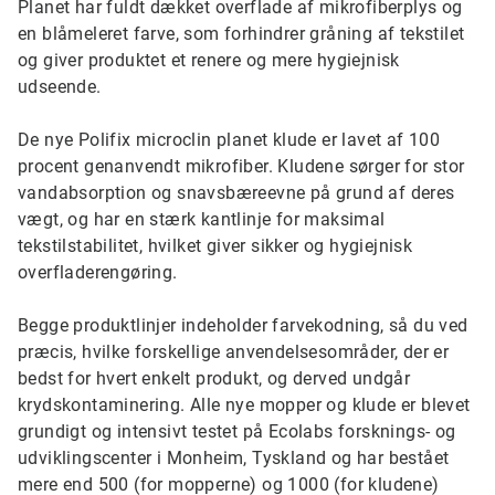
Planet har fuldt dækket overflade af mikrofiberplys og
en blåmeleret farve, som forhindrer gråning af tekstilet
og giver produktet et renere og mere hygiejnisk
udseende.
De nye Polifix microclin planet klude er lavet af 100
procent genanvendt mikrofiber. Kludene sørger for stor
vandabsorption og snavsbæreevne på grund af deres
vægt, og har en stærk kantlinje for maksimal
tekstilstabilitet, hvilket giver sikker og hygiejnisk
overfladerengøring.
Begge produktlinjer indeholder farvekodning, så du ved
præcis, hvilke forskellige anvendelsesområder, der er
bedst for hvert enkelt produkt, og derved undgår
krydskontaminering. Alle nye mopper og klude er blevet
grundigt og intensivt testet på Ecolabs forsknings- og
udviklingscenter i Monheim, Tyskland og har bestået
mere end 500 (for mopperne) og 1000 (for kludene)