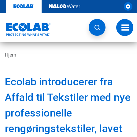
Videre
til
indhold
Skift
navig
Hjem
Ecolab introducerer fra
Affald til Tekstiler med nye
professionelle
rengøringstekstiler, lavet