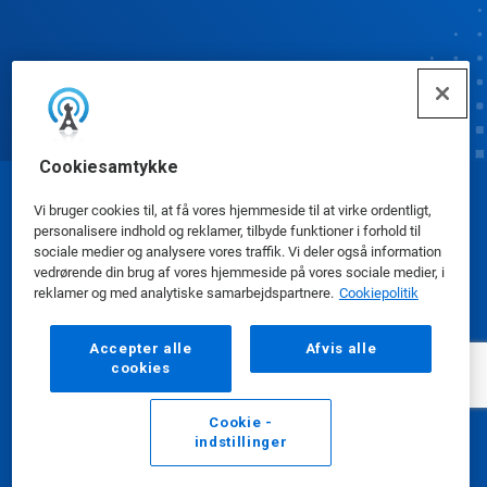
Cookiesamtykke
© Ecolab Inc. 2025
Vi bruger cookies til, at få vores hjemmeside til at virke ordentligt,
personalisere indhold og reklamer, tilbyde funktioner i forhold til
sociale medier og analysere vores traffik. Vi deler også information
Sikkerhedsdatablade
|
Privatlivspolitik
|
Betingelser
vedrørende din brug af vores hjemmeside på vores sociale medier, i
reklamer og med analytiske samarbejdspartnere.
Cookiepolitik
for brug
Accepter alle
Afvis alle
cookies
Cookie -
indstillinger
E-mail
Ring