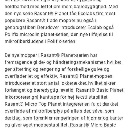
holdbarhed med løftet om mere bæredygtighed. Med
den nye serie Rasant® Planet fås Ecolabs fire mest
populære Rasant® flade mopper nu også i
genbrugsfiber! Derudover introducerer Ecolab også
Polifix microclin planet-serien, den nye tilføjelse til
mikrofiberkludene i Polifix-serien.
De nye mopper i Rasant® Planet-serien har
fremragende glide- og håndteringsmekanismer, hvilket
gør aftørring og rengøring af forskellige gulve og
overflader let og effektiv. Rasant® Planet-moppen
introducerer et stort antal løkkerækker, hvilket sikrer
forlænget og bæredygtig levetid. Rasant® Basic Planet
inkorporerer grå kanttape for høj tekstilstabilitet.
Rasant® Micro Top Planet integrerer en fuldt dækket
overflade af mikrofiberplys på alle sider, såvel som
dæklag, som forenkler rengøringen af hjørner og kanter
og giver øget moppestabilitet. Rasant® Micro Basic