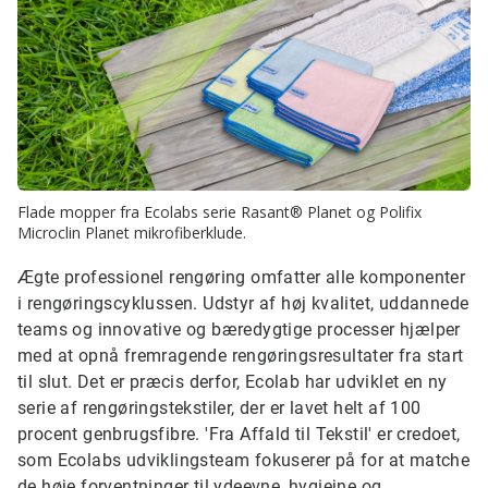
Flade mopper fra Ecolabs serie Rasant® Planet og Polifix
Microclin Planet mikrofiberklude.
Ægte professionel rengøring omfatter alle komponenter
i rengøringscyklussen. Udstyr af høj kvalitet, uddannede
teams og innovative og bæredygtige processer hjælper
med at opnå fremragende rengøringsresultater fra start
til slut. Det er præcis derfor, Ecolab har udviklet en ny
serie af rengøringstekstiler, der er lavet helt af 100
procent genbrugsfibre. 'Fra Affald til Tekstil' er credoet,
som Ecolabs udviklingsteam fokuserer på for at matche
de høje forventninger til ydeevne, hygiejne og