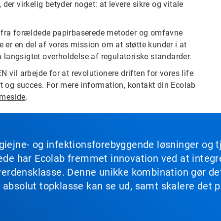
er virkelig betyder noget: at levere sikre og vitale
fra forældede papirbaserede metoder og omfavne
e er en del af vores mission om at støtte kunder i at
å langsigtet overholdelse af regulatoriske standarder.
vil arbejde for at revolutionere driften for vores life
et og succes. For mere information, kontakt din Ecolab
mmeside
.
giejne- og infektionsforebyggende løsninger og 
drede har Ecolab fremmet innovation ved at integ
 i verdensklasse. Denne unikke kombination gør d
 absolut topklasse kan se ud, samt skalere det på
.