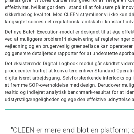
praksis giver vi vores kunder mulighed for at navigere i kom
effektivitet, hvilket gør dem i stand til at fokusere på inn
sikkerhed og kvalitet. Med CLEEN strømliner vi ikke kun d
langsigtet succes i et regulatorisk landskab i konstant udvi
Det nye Batch Execution-modul er designet til at øge effek
ved at muliggøre problemfri eksekvering af registreringer og 
vejledning og en brugervenlig grænseflade kan operatører 
og generere detaljerede rapporter for at understøtte sporba
Det eksisterende Digital Logbook-modul går skridtet vider
producenter hurtigt at konvertere enhver Standard Operati
digitaliseret arbejdsgang. Selvforstærkende interlocks og
at fremme SOP-overholdelse med design. Derudover muliggø
realtid og indlejret analytisk benchmark-resultat for at ide
udstyrstilgængeligheden og øge den effektive udnyttelse a
"CLEEN er mere end blot en platform; d