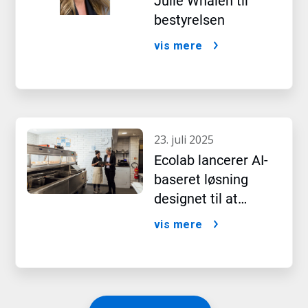
Julie Whalen til
bestyrelsen
vis mere
23. juli 2025
Ecolab lancerer AI-
baseret løsning
designet til at
optimere
vis mere
restaurantdrift og
forbedre
gæstetilfredsheden