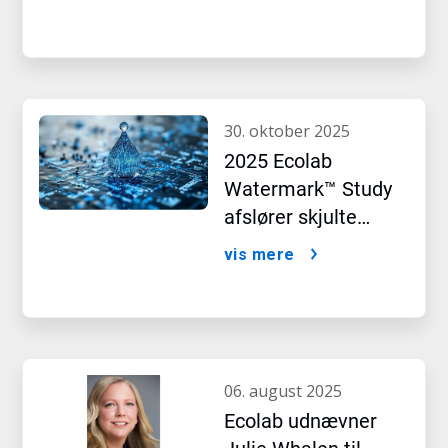
klimapræstation
30. oktober 2025
2025 Ecolab
Watermark™ Study
afslører skjulte
virkninger af kunstig
vis mere
intelligens
06. august 2025
Ecolab udnævner