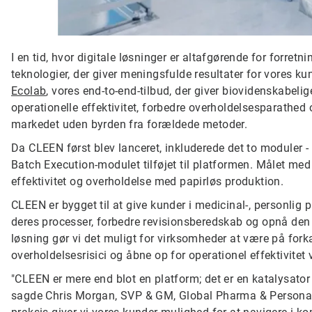
I en tid, hvor digitale løsninger er altafgørende for forretn
teknologier, der giver meningsfulde resultater for vores 
Ecolab
, vores end-to-end-tilbud, der giver biovidenskabeli
operationelle effektivitet, forbedre overholdelsesparathed o
markedet uden byrden fra ​​forældede metoder.
Da CLEEN først blev lanceret, inkluderede det to moduler -
Batch Execution-modulet tilføjet til platformen. Målet med
effektivitet og overholdelse med papirløs produktion.
CLEEN er bygget til at give kunder i medicinal-, personlig 
deres processer, forbedre revisionsberedskab og opnå den
løsning gør vi det muligt for virksomheder at være på for
overholdelsesrisici og åbne op for operationel effektivitet
"CLEEN er mere end blot en platform; det er en katalysator f
sagde Chris Morgan, SVP & GM, Global Pharma & Personal C