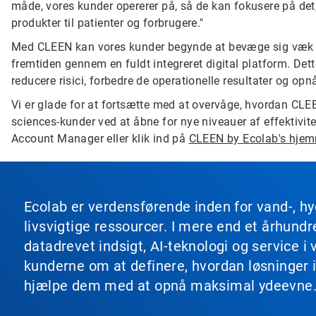
måde, vores kunder opererer på, så de kan fokusere på det, d
produkter til patienter og forbrugere."
Med CLEEN kan vores kunder begynde at bevæge sig væk 
fremtiden gennem en fuldt integreret digital platform. Dett
reducere risici, forbedre de operationelle resultater og opn
Vi er glade for at fortsætte med at overvåge, hvordan CLEEN 
sciences-kunder ved at åbne for nye niveauer af effektivit
Account Manager eller klik ind på
CLEEN by Ecolab's hje
Ecolab er verdensførende inden for vand-, hy
livsvigtige ressourcer. I mere end et århun
datadrevet indsigt, AI-teknologi og service
kunderne om at definere, hvordan løsninger i
hjælpe dem med at opnå maksimal ydeevne