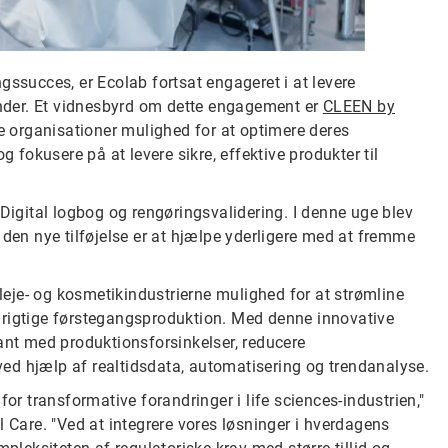
ingssucces, er Ecolab fortsat engageret i at levere
kunder. Et vidnesbyrd om dette engagement er
CLEEN by
ge organisationer mulighed for at optimere deres
g fokusere på at levere sikre, effektive produkter til
 Digital logbog og rengøringsvalidering. I denne uge blev
 den nye tilføjelse er at hjælpe yderligere med at fremme
pleje- og kosmetikindustrierne mulighed for at strømline
 rigtige førstegangsproduktion. Med denne innovative
kant med produktionsforsinkelser, reducere
 ved hjælp af realtidsdata, automatisering og trendanalyse.
or transformative forandringer i life sciences-industrien,"
are. "Ved at integrere vores løsninger i hverdagens