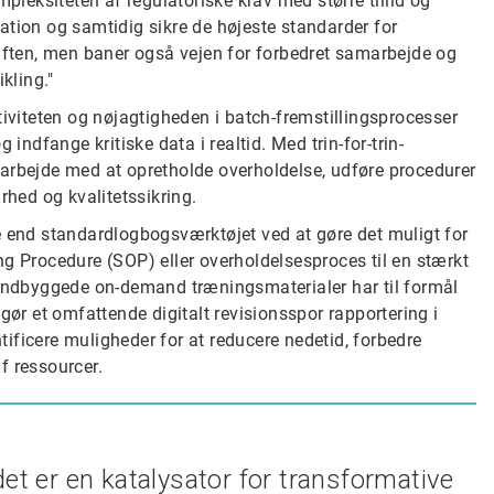
pleksiteten af ​​regulatoriske krav med større tillid og
ovation og samtidig sikre de højeste standarder for
riften, men baner også vejen for forbedret samarbejde og
kling."
tiviteten og nøjagtigheden i batch-fremstillingsprocesser
indfange kritiske data i realtid. Med trin-for-trin-
arbejde med at opretholde overholdelse, udføre procedurer
rhed og kvalitetssikring.
e end standardlogbogsværktøjet ved at gøre det muligt for
ng Procedure (SOP) eller overholdelsesproces til en stærkt
 indbyggede on-demand træningsmaterialer har til formål
r et omfattende digitalt revisionsspor rapportering i
ntificere muligheder for at reducere nedetid, forbedre
f ressourcer.
et er en katalysator for transformative