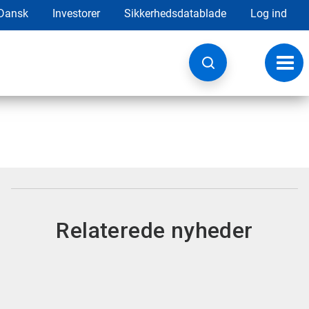
Dansk
Investorer
Sikkerhedsdatablade
Log ind
Skift
navig
Relaterede nyheder