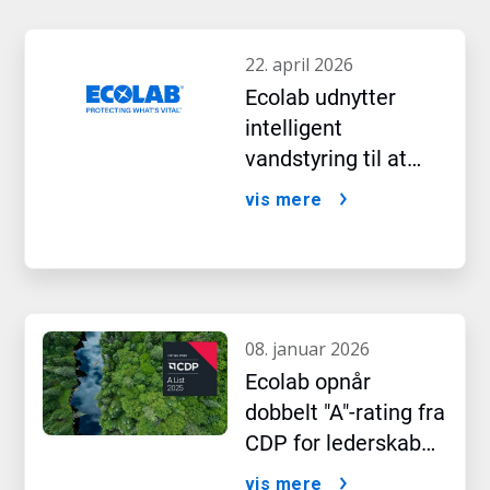
22. april 2026
Ecolab udnytter
intelligent
vandstyring til at
skabe vækst i AI-
vis mere
æraen
08. januar 2026
Ecolab opnår
dobbelt "A"-rating fra
CDP for lederskab
inden for vand- og
vis mere