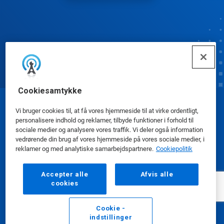
Cookiesamtykke
© Ecolab Inc. 2025
Vi bruger cookies til, at få vores hjemmeside til at virke ordentligt,
personalisere indhold og reklamer, tilbyde funktioner i forhold til
sociale medier og analysere vores traffik. Vi deler også information
Sikkerhedsdatablade
|
Privatlivspolitik
|
Betingelser
vedrørende din brug af vores hjemmeside på vores sociale medier, i
reklamer og med analytiske samarbejdspartnere.
Cookiepolitik
for brug
Accepter alle
Afvis alle
cookies
Cookie -
indstillinger