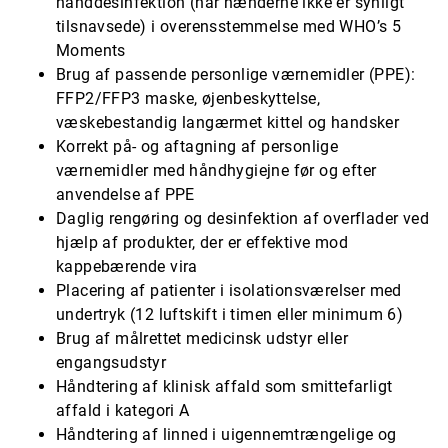
hånddesinfektion (når hænderne ikke er synligt
tilsnavsede) i overensstemmelse med WHO’s 5
Moments
Brug af passende personlige værnemidler (PPE):
FFP2/FFP3 maske, øjenbeskyttelse,
væskebestandig langærmet kittel og handsker
Korrekt på- og aftagning af personlige
værnemidler med håndhygiejne før og efter
anvendelse af PPE
Daglig rengøring og desinfektion af overflader ved
hjælp af produkter, der er effektive mod
kappebærende vira
Placering af patienter i isolationsværelser med
undertryk (12 luftskift i timen eller minimum 6)
Brug af målrettet medicinsk udstyr eller
engangsudstyr
Håndtering af klinisk affald som smittefarligt
affald i kategori A
Håndtering af linned i uigennemtrængelige og