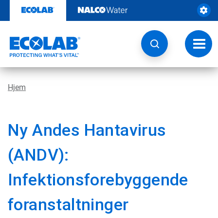
Videre
til
indhold
Skift
navig
Hjem
Ny Andes Hantavirus
(ANDV):
Infektionsforebyggende
foranstaltninger