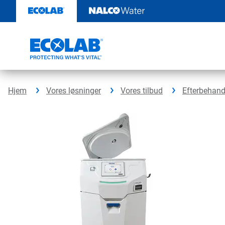
Videre
til
indhold
Hjem
Vores løsninger
Vores tilbud
Efterbehand