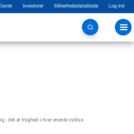
Dansk
Investorer
Sikkerhedsdatablade
Log ind
Skift
navig
 - det er tryghed i hver eneste cyklus.