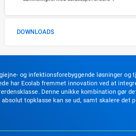
DOWNLOADS
giejne- og infektionsforebyggende løsninger og 
drede har Ecolab fremmet innovation ved at integ
 i verdensklasse. Denne unikke kombination gør d
 absolut topklasse kan se ud, samt skalere det på
.