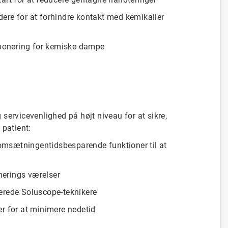
dere for at
forhindre
kontakt
med
kemikalier
onering for
kemiske
dampe
g
servicevenlighed på højt niveau
for at
sikre,
e
patient:
pomsætningen
tidsbesparende
funktioner
til at
nerings
værelser
cerede
Soluscope-teknikere
er
for at
minimere
nedetid