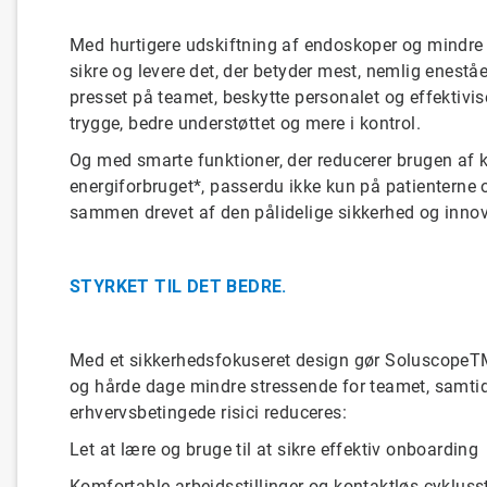
Med
hurtigere
udskiftning af endoskoper og
mindre
sikre og
levere
det, der
betyder
mest
,
nemlig enestå
presset på teamet,
beskytte
personalet og
effektivis
trygge
,
bedre
understøttet
og mere i kontrol.
Og
med
smarte
funktioner
,
der
reducerer
brugen af 
energiforbruget
*,
passer
du
ikke
kun
på patienterne 
sammen drevet
af
den
pålidelige
sikkerhed
og innov
STYRKET TIL DET BEDRE.
Med
et
sikkerhedsfokuseret
design
gør
SoluscopeT
og hårde
dage
mindre
stressende
for teamet,
samti
erhvervsbetingede
risici reduceres
:
Let
at
lære
og bruge til at
sikre
effektiv
onboarding
Komfortable
arbejdsstillinger
og
kontaktløs
cyklusst