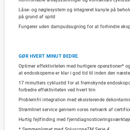
Låse- og nøglesystem og
integreret
kanyle på behol
på grund af
spild
Fungerer
uden
dampudsugning
for at
forhindre
eksp
GØR HVERT MINUT BEDRE.
Optimer
effektiviteten
med
hurtigere
operationer
* o
at
endoskoperne er
klar
i
god
tid til inden den
næst
17 minutters cyklustid for at fremskynde endosko
forbedre
effektiviteten
ved
hvert
trin
Problemfri
integration
med
eksisterende
dekontami
Strømlinet
service
gennem
vores
netværk af
certifi
Hurtig fejlfinding
med
fjerndiagnosticeringsværktøj
*
Sammenlignet med
SoluscopeTM
Serie
4