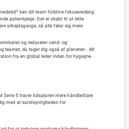
nedetid
*
kan
dit
team
forblive
fokuserede
og
ende
patientpleje.
Det er
skabt
til at
lette
ere
arbejdsgange,
så
alle
føler sig
mere
kemikalier
og
reducerer
vand- og
og teamet,
du tager dig
også af planeten
. Alt
ation fra en global leder inden for
hygiejne
.
M
Serie
5
travle
tidsplaner
mere
håndterbare
dig
med
at
sandsynligheden for
art for at
reducere
gentagne
håndteringer