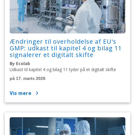
Ændringer til overholdelse af EU's
GMP: udkast til kapitel 4 og bilag 11
signalerer et digitalt skifte
By Ecolab
Udkast til kapitel 4 og bilag 11 tyder på et digitalt skifte
på 17. marts 2026
vis mere