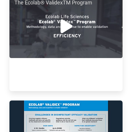
The Ecolab® ValidexTM Program
1
af
2
ArticleTile
2
af
2