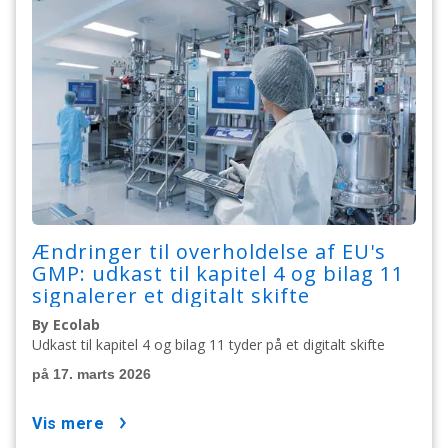
Ændringer til overholdelse af EU's
GMP: udkast til kapitel 4 og bilag 11
signalerer et digitalt skifte
By Ecolab
Udkast til kapitel 4 og bilag 11 tyder på et digitalt skifte
på 17. marts 2026
vis mere