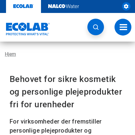
Videre
til
indhold
Skift
navig
Hjem
Behovet for sikre kosmetik
og personlige plejeprodukter
fri for urenheder
For virksomheder der fremstiller
personlige plejeprodukter og