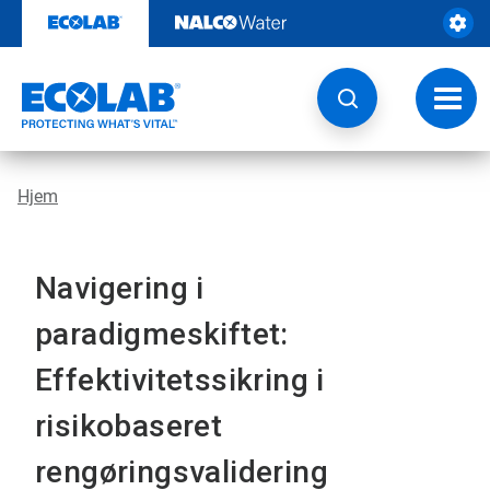
Videre
til
indhold
Skift
navig
Hjem
Navigering i
paradigmeskiftet:
Effektivitetssikring i
risikobaseret
rengøringsvalidering​​​​​​​