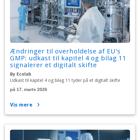
Ændringer til overholdelse af EU's
GMP: udkast til kapitel 4 og bilag 11
signalerer et digitalt skifte
By Ecolab
Udkast til kapitel 4 og bilag 11 tyder på et digitalt skifte
på 17. marts 2026
vis mere