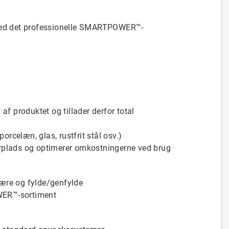
 med det professionelle SMARTPOWER™-
af produktet og tillader derfor total
rcelæn, glas, rustfrit stål osv.)
erplads og optimerer omkostningerne ved brug
ære og fylde/genfylde
WER™-sortiment