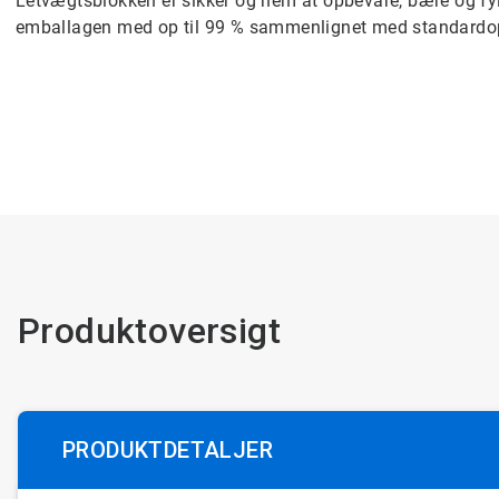
Letvægtsblokken er sikker og nem at opbevare, bære og fy
emballagen med op til 99 % sammenlignet med standardo
Produktoversigt
PRODUKTDETALJER