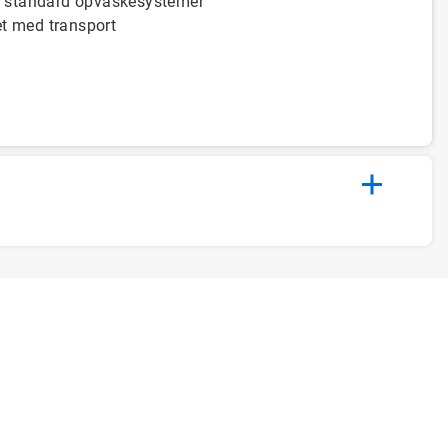
d standard opvaskesystemer
et med transport