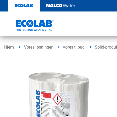
Videre
til
indhold
Hjem
Vores løsninger
Vores tilbud
Solid-produ