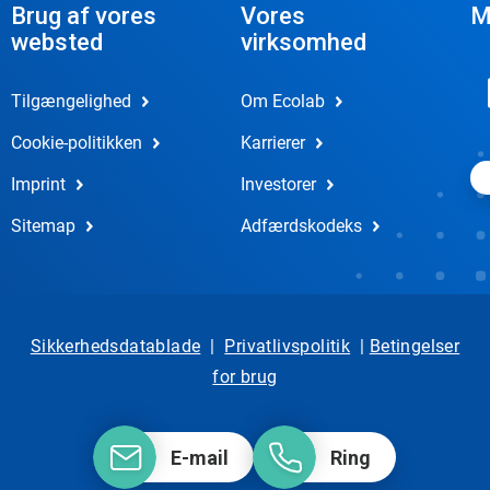
Brug af vores
Vores
M
websted
virksomhed
Tilgængelighed
Om Ecolab
Cookie-politikken
Karrierer
Imprint
Investorer
Sitemap
Adfærdskodeks
Sikkerhedsdatablade
|
Privatlivspolitik
|
Betingelser
for brug
E-mail
Ring