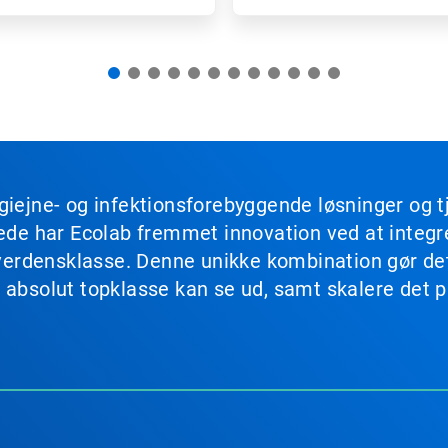
giejne- og infektionsforebyggende løsninger og 
drede har Ecolab fremmet innovation ved at integ
 i verdensklasse. Denne unikke kombination gør d
 absolut topklasse kan se ud, samt skalere det på
.