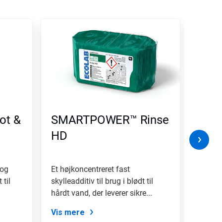
t &
SMARTPOWER™ Rinse
SMA
HD
 og
Et højkoncentreret fast
Et høj
 til
skylleadditiv til brug i blødt til
opvask
hårdt vand, der leverer sikre...
middel
enestå
Vis mere
Vis m