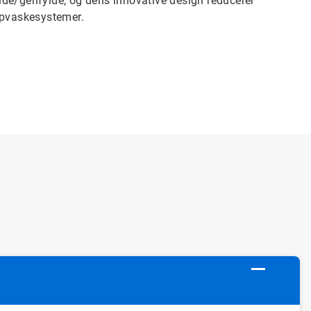
lde/genfylde, og dens innovative design reducerer
pvaskesystemer.