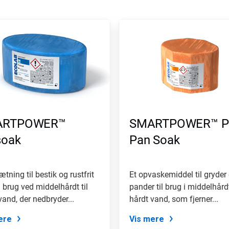
ARTPOWER™
SMARTPOWER™ Po
soak
Pan Soak
ætning til bestik og rustfrit
Et opvaskemiddel til gryder
il brug ved middelhårdt til
pander til brug i middelhårdt
vand, der nedbryder...
hårdt vand, som fjerner...
ere
Vis mere