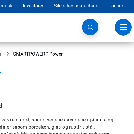
Dansk
Investorer
Sikkerhedsdatablade
Log ind
Skift
navig
r
SMARTPOWER™ Power
r
d
vaskemiddel, som giver enestående rengørings- og
ialer såsom porcelæn, glas og rustfrit stål.