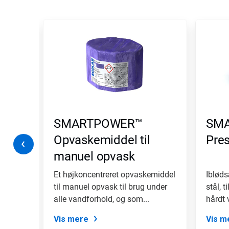
Dette
er
en
karrusel.
Brug
knapperne
Næste
og
Forrige
til
at
SMARTPOWER™
SM
navigere,
eller
Opvaskemiddel til
Pre
springe
manuel opvask
frem
til
et
Et højkoncentreret opvaskemiddel
Ibløds
dias
ug i
til manuel opvask til brug under
stål, t
med
 som
alle vandforhold, og som...
hårdt 
dias-
knapperne.
Vis mere
Vis m