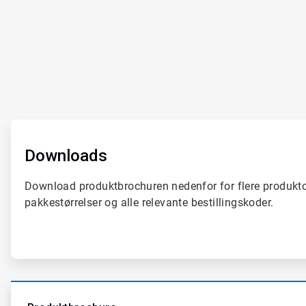
ArticleTile
1
af
Downloads
2
Download produktbrochuren nedenfor for flere produkto
pakkestørrelser og alle relevante bestillingskoder.