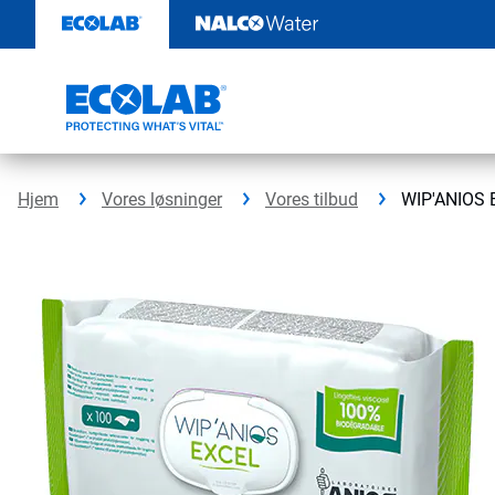
Videre
til
indhold
Hjem
Vores løsninger
Vores tilbud
WIP'ANIOS 