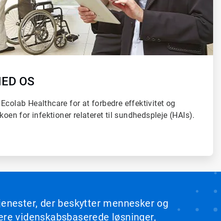
MED OS
Ecolab Healthcare for at forbedre effektivitet og
koen for infektioner relateret til sundhedspleje (HAIs).
tjenester, der beskytter mennesker og
rere videnskabsbaserede løsninger,