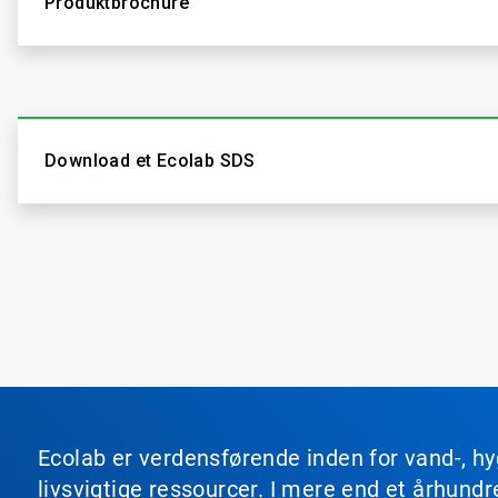
Produktbrochure
Download et Ecolab SDS
Ecolab er verdensførende inden for vand-, hy
livsvigtige ressourcer. I mere end et århun