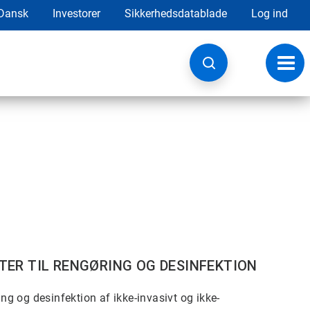
Dansk
Investorer
Sikkerhedsdatablade
Log ind
Skift
navig
TER TIL RENGØRING OG DESINFEKTION
ing og desinfektion af ikke-invasivt og ikke-