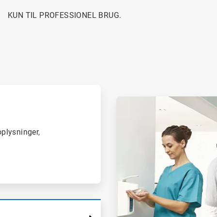
KUN TIL PROFESSIONEL BRUG.
ArticleTile
2
af
2
plysninger,