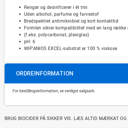
Rengør og
desinficerer
i ét
trin
Uden
alkohol
,
parfume
og
farvestof
Bredspektret
antimikrobiel
og kort kontakttid
Formlen
sikrer
kompatibilitet
med
en
lang
række
(f.eks. polycarbonat, plexiglas)
pH: 6
WIP'ANIOS EXCEL-substrat
er
100 % viskose
ORDREINFORMATION
For bestillingsinformation, se venligst salgsark.
BRUG BIOCIDER PÅ SIKKER VIS. LÆS ALTID MÆRKAT O