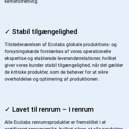
kerneforretning.
ArticleTile
3
✓ Stabil tilgængelighed
af
4
Tilstedeværelsen af Ecolabs globale produktions- og
forsyningskæde forstærkes af vores operationelle
ekspertise og etablerede leverandørrelationer, hvilket
giver vores kunder stabil tilgængelighed, når det gælder
de kritiske produkter, som de behøver for at sikre
overholdelse og optimering af produktionen.
ArticleTile
4
✓ Lavet til renrum – i renrum
af
4
Alle Ecolabs renrumsprodukter er fremstillet i et