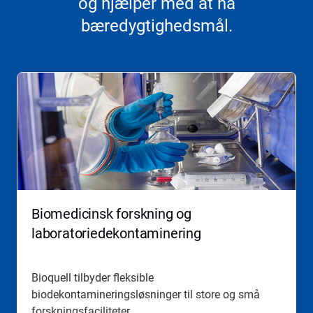
og hjælper med at nå
bæredygtighedsmål.
Dette
er
en
karrusel.
Brug
knapperne
Næste
og
Forrige
til
at
Biomedicinsk forskning og
navigere,
eller
laboratoriedekontaminering
springe
frem
til
Bioquell tilbyder fleksible
et
biodekontamineringsløsninger til store og små
dias
med
forskningsfaciliteter.