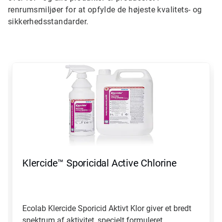
renrumsmiljøer for at opfylde de højeste kvalitets- og
sikkerhedsstandarder.
Dette
er
en
karrusel.
Brug
knapperne
Næste
og
Forrige
til
at
Klercide™ Sporicidal Active Chlorine
navigere,
eller
springe
frem
til
Ecolab Klercide Sporicid Aktivt Klor giver et bredt
et
spektrum af aktivitet, specielt formuleret...
dias