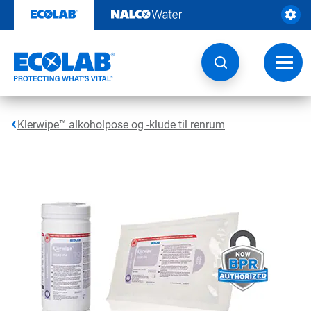
Videre
til
indhold
Skift
navig
Klerwipe™ alkoholpose og -klude til renrum