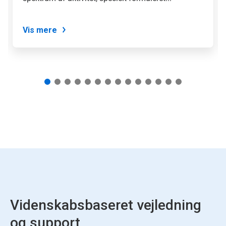
med
dias-
knapperne.
Vis mere
Videnskabsbaseret vejledning
og support