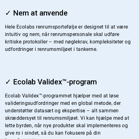
ArticleTile
1
✓ Nem at anvende
af
4
Hele Ecolabs renrumsportefølje er designet til at være
intuitiv og nem, når renrumspersonale skal udføre
kritiske protokoller – med nøglekrav, kompleksiteter og
udfordringer i renrumsmiljøet i tankerne.
ArticleTile
2
✓ Ecolab Validex™-program
af
4
Ecolab Validex™-programmet hjælper med at løse
valideringsudfordringer med en global metode, der
understøtter datasæt og ekspertise – alt sammen
skræddersyet til renrumsmiljøet. Vi kan hjælpe med at
lette byrden, når nye produkter skal implementeres og
give ro i sindet, så du kan fokusere på din