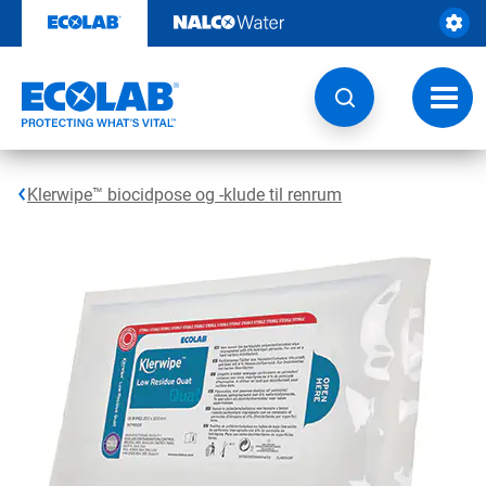
Videre
til
indhold
Skift
navig
Klerwipe™ biocidpose og -klude til renrum