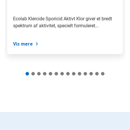
springe
frem
til
Ecolab Klercide Sporicid Aktivt Klor giver et bredt
et
spektrum af aktivitet, specielt formuleret...
dias
med
dias-
knapperne.
Vis mere