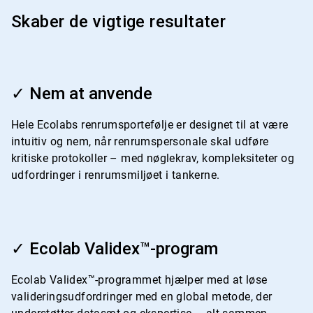
Skaber de vigtige resultater
ArticleTile
1
✓ Nem at anvende
af
4
Hele Ecolabs renrumsportefølje er designet til at være
intuitiv og nem, når renrumspersonale skal udføre
kritiske protokoller – med nøglekrav, kompleksiteter og
udfordringer i renrumsmiljøet i tankerne.
ArticleTile
2
✓ Ecolab Validex™-program
af
4
Ecolab Validex™-programmet hjælper med at løse
valideringsudfordringer med en global metode, der