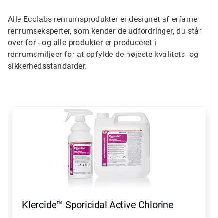
Alle Ecolabs renrumsprodukter er designet af erfarne
renrumseksperter, som kender de udfordringer, du står
over for - og alle produkter er produceret i
renrumsmiljøer for at opfylde de højeste kvalitets- og
sikkerhedsstandarder.
Dette
er
en
karrusel.
Brug
knapperne
Næste
og
Forrige
til
at
Klercide™ Sporicidal Active Chlorine
navigere,
eller