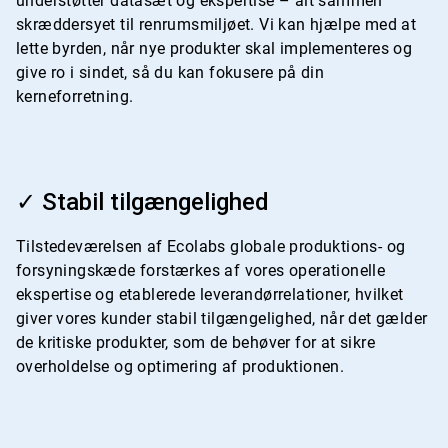
understøtter datasæt og ekspertise – alt sammen
skræddersyet til renrumsmiljøet. Vi kan hjælpe med at
lette byrden, når nye produkter skal implementeres og
give ro i sindet, så du kan fokusere på din
kerneforretning.
ArticleTile
3
✓ Stabil tilgængelighed
af
4
Tilstedeværelsen af Ecolabs globale produktions- og
forsyningskæde forstærkes af vores operationelle
ekspertise og etablerede leverandørrelationer, hvilket
giver vores kunder stabil tilgængelighed, når det gælder
de kritiske produkter, som de behøver for at sikre
overholdelse og optimering af produktionen.
ArticleTile