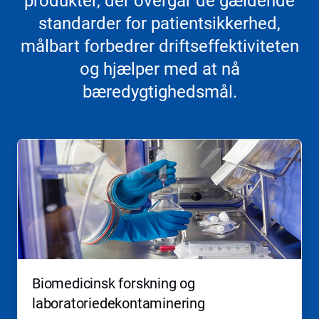
produkter, der overgår de gældende
standarder for patientsikkerhed,
målbart forbedrer driftseffektiviteten
og hjælper med at nå
bæredygtighedsmål.
Dette
er
en
karrusel.
Brug
knapperne
Næste
og
Forrige
til
at
Biomedicinsk forskning og
navigere,
eller
laboratoriedekontaminering
springe