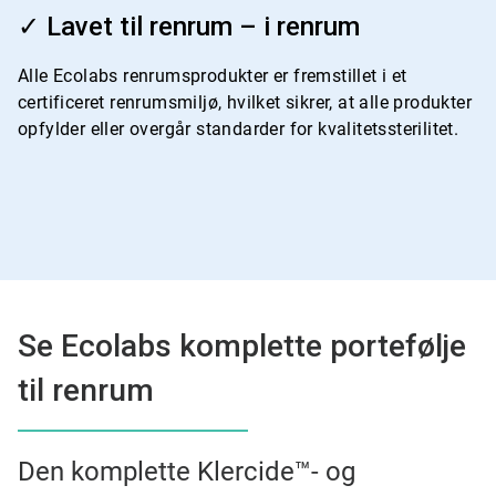
4
✓ Lavet til renrum – i renrum
af
4
Alle Ecolabs renrumsprodukter er fremstillet i et
certificeret renrumsmiljø, hvilket sikrer, at alle produkter
opfylder eller overgår standarder for kvalitetssterilitet.
Se Ecolabs komplette portefølje
til renrum
Den komplette Klercide™- og