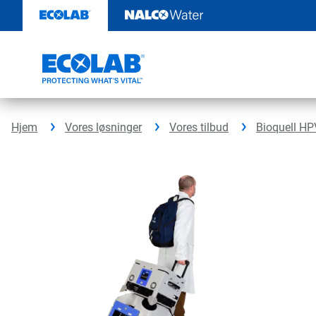
Videre
til
indhold
Hjem
Vores løsninger
Vores tilbud
Bioquell HP