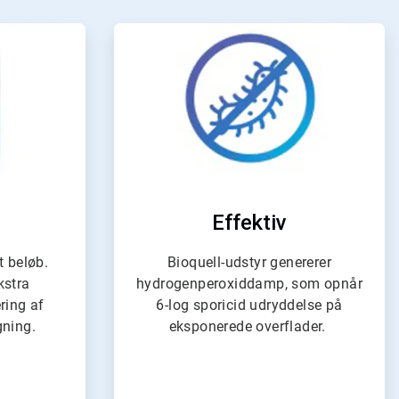
e
ArticleTile
4
af
4
Effektiv
t beløb.
Bioquell-udstyr genererer
kstra
hydrogenperoxiddamp, som opnår
ring af
6-log sporicid udryddelse på
gning.
eksponerede overflader.