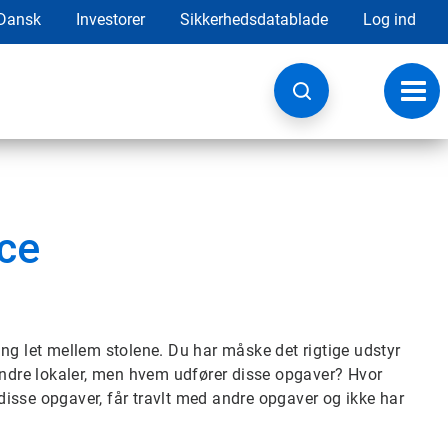
Dansk
Investorer
Sikkerhedsdatablade
Log ind
Skift
navig
ice
ng let mellem stolene. Du har måske det rigtige udstyr
 andre lokaler, men hvem udfører disse opgaver? Hvor
 disse opgaver, får travlt med andre opgaver og ikke har