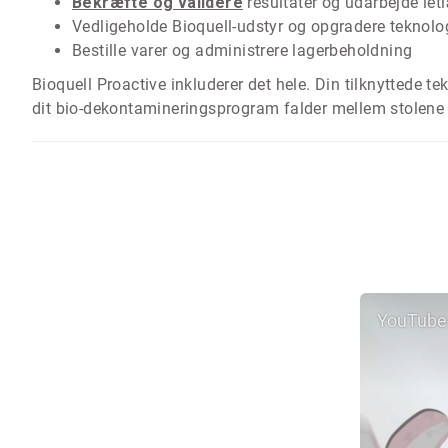
Bekræfte og validere
resultater og udarbejde let
Vedligeholde Bioquell-udstyr og opgradere teknolo
Bestille varer og administrere lagerbeholdning
Bioquell Proactive inkluderer det hele. Din tilknyttede tekn
dit bio-dekontamineringsprogram falder mellem stolene i 
YouTube