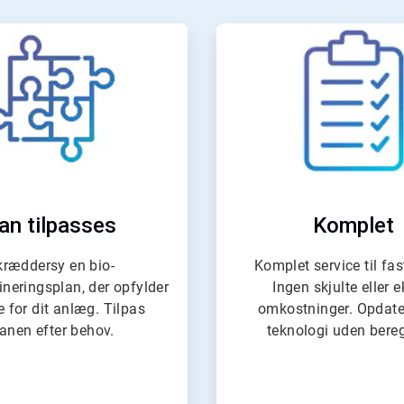
ArticleTile
ArticleTil
2
3
af
af
4
4
an tilpasses
Komplet
kræddersy en bio-
Komplet service til fas
neringsplan, der opfylder
Ingen skjulte eller e
 for dit anlæg. Tilpas
omkostninger. Opdate
lanen efter behov.
teknologi uden bere