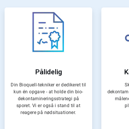
ArticleTile
1
af
4
Pålidelig
K
Din Bioquell-tekniker er dedikeret til
S
kun én opgave - at holde din bio-
dekontami
dekontamineringsstrategi på
målene
sporet. Vi er også i stand til at
p
reagere på nødsituationer.