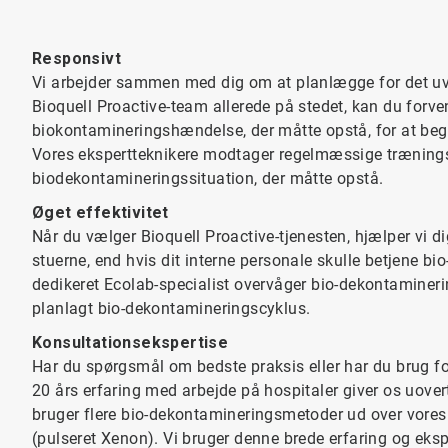
Responsivt
Vi arbejder sammen med dig om at planlægge for det uv
Bioquell Proactive-team allerede på stedet, kan du forve
biokontamineringshændelse, der måtte opstå, for at beg
Vores ekspertteknikere modtager regelmæssige trænings
biodekontamineringssituation, der måtte opstå.
Øget effektivitet
Når du vælger Bioquell Proactive-tjenesten, hjælper vi d
stuerne, end hvis dit interne personale skulle betjene bi
dedikeret Ecolab-specialist overvåger bio-dekontaminering
planlagt bio-dekontamineringscyklus.
Konsultationsekspertise
Har du spørgsmål om bedste praksis eller har du brug f
20 års erfaring med arbejde på hospitaler giver os uovert
bruger flere bio-dekontamineringsmetoder ud over vor
(pulseret Xenon). Vi bruger denne brede erfaring og ekspe