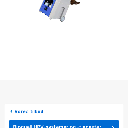
Vores tilbud
Bioquell HPV-systemer og -tjenester