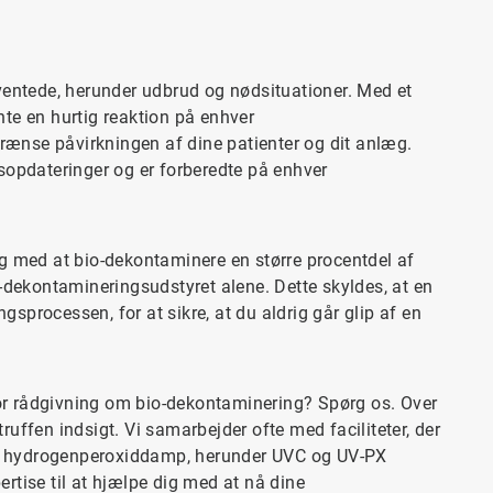
entede, herunder udbrud og nødsituationer. Med et
nte en hurtig reaktion på enhver
rænse påvirkningen af dine patienter og dit anlæg.
opdateringer og er forberedte på enhver
ig med at bio-dekontaminere en større procentdel af
o-dekontamineringsudstyret alene. Dette skyldes, at en
sprocessen, for at sikre, at du aldrig går glip af en
or rådgivning om bio-dekontaminering? Spørg os. Over
ruffen indsigt. Vi samarbejder ofte med faciliteter, der
es hydrogenperoxiddamp, herunder UVC og UV-PX
rtise til at hjælpe dig med at nå dine